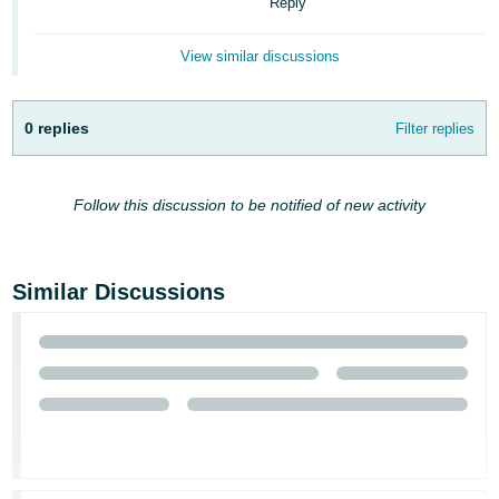
Reply
View similar discussions
0 replies
Filter replies
English
Follow this discussion to be notified of new activity
Log
In
Sign
Similar Discussions
Up