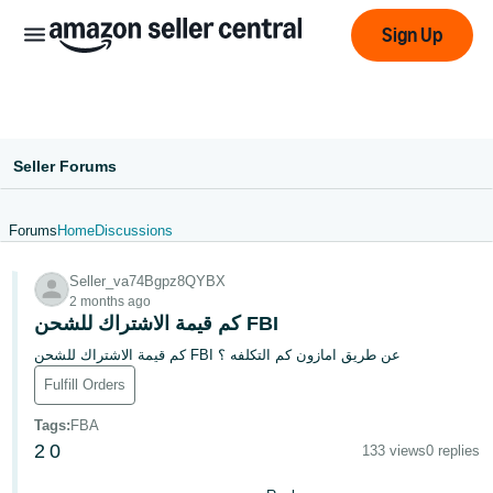
Sign Up
Seller Forums
Forums
Home
Discussions
عربى
Seller_va74Bgpz8QYBX
- AE
2 months ago
كم قيمة الاشتراك للشحن FBI
English
كم قيمة الاشتراك للشحن FBI عن طريق امازون كم التكلفه ؟
- AE
Fulfill Orders
中
Tags
:
FBA
文
2
0
133 views
0 replies
-
CN